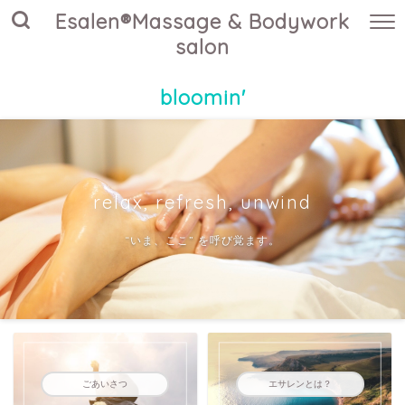
Esalen®Massage & Bodywork
salon
bloomin'
relax, refresh, unwind
“いま、ここ” を呼び覚ます。
ごあいさつ
エサレンとは？