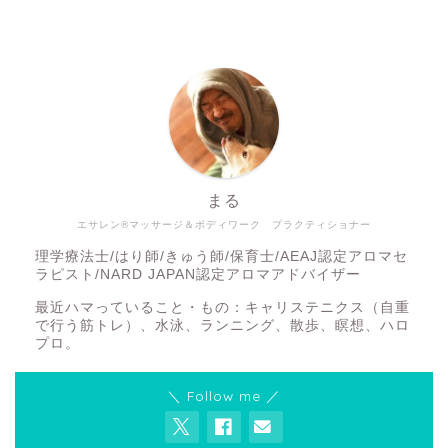
まる
エサレン®マッサージ＆ボディワーク プラクティショナー
理学療法士/はり師/きゅう師/保育士/AEAJ認定アロマセ
ラピスト/NARD JAPAN認定アロマアドバイザー
最近ハマっていること・もの：キャリステニクス（自重
で行う筋トレ）、水泳、ランニング、散歩、瞑想、ハロ
プロ。
＼ Follow me ／