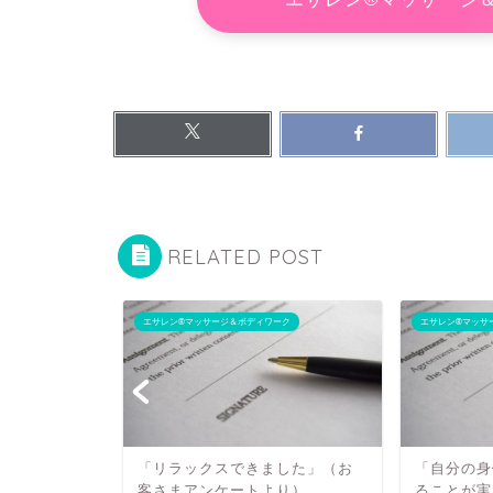
RELATED POST
エサレン®マッサージ＆ボディワーク
エサレン®マッサ
「リラックスできました」（お
「自分の身
客さまアンケートより）
ることが実