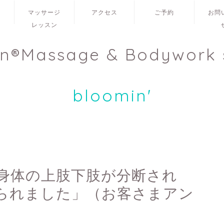
ュ
マッサージ
アクセス
ご予約
お問
レッスン
en®Massage & Bodywork 
bloomin'
身体の上肢下肢が分断され
られました」（お客さまアン