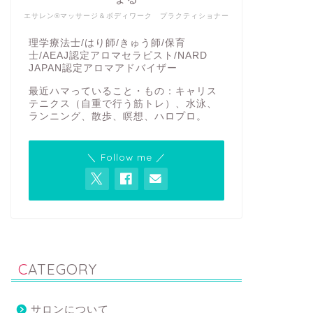
エサレン®マッサージ＆ボディワーク プラクティショナー
理学療法士/はり師/きゅう師/保育
士/AEAJ認定アロマセラピスト/NARD
JAPAN認定アロマアドバイザー
最近ハマっていること・もの：キャリス
テニクス（自重で行う筋トレ）、水泳、
ランニング、散歩、瞑想、ハロプロ。
＼ Follow me ／
CATEGORY
サロンについて