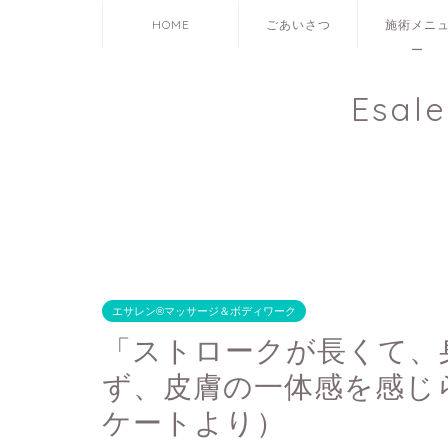
HOME
ごあいさつ
施術メニ
ー
Esal
エサレン®マッサージ＆ボディワーク
「ストロークが長くて、
ず、皮膚の一体感を感じ
ケートより）