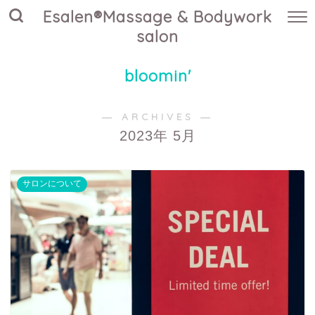
Esalen®Massage & Bodywork
salon
bloomin'
― ARCHIVES ―
2023年 5月
サロンについて