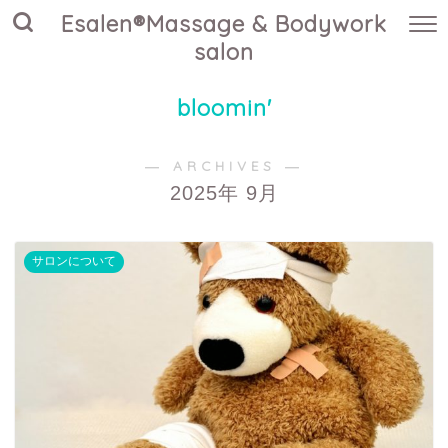
Esalen®Massage & Bodywork
salon
bloomin'
― ARCHIVES ―
2025年 9月
サロンについて