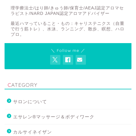
理学療法士/はり師/きゅう師/保育士/AEAJ認定アロマセ
ラピスト/NARD JAPAN認定アロマアドバイザー
最近ハマっていること・もの：キャリステニクス（自重
で行う筋トレ）、水泳、ランニング、散歩、瞑想、ハロ
プロ。
＼ Follow me ／
CATEGORY
サロンについて
エサレン®マッサージ＆ボディワーク
カルサイネイザン