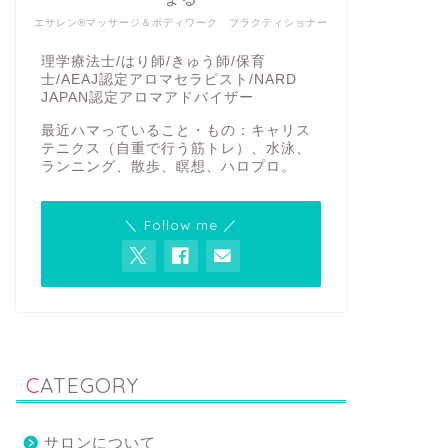
エサレン®マッサージ＆ボディワーク プラクティショナー
理学療法士/はり師/きゅう師/保育
士/AEAJ認定アロマセラピスト/NARD
JAPAN認定アロマアドバイザー
最近ハマっていること・もの：キャリス
テニクス（自重で行う筋トレ）、水泳、
ランニング、散歩、瞑想、ハロプロ。
＼ Follow me ／
CATEGORY
サロンについて