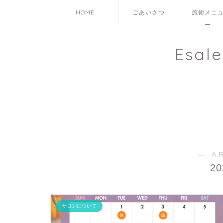
HOME
ごあいさつ
施術メニ
ー
Esal
― A
2
サロンについて