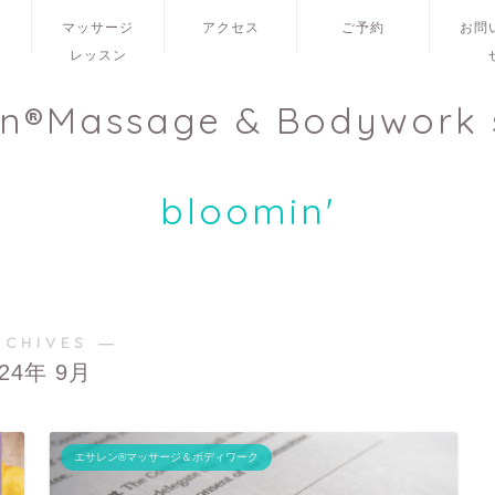
ュ
マッサージ
アクセス
ご予約
お問
レッスン
en®Massage & Bodywork 
bloomin'
RCHIVES ―
024年 9月
エサレン®マッサージ＆ボディワーク