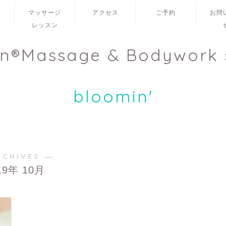
ュ
マッサージ
アクセス
ご予約
お問
レッスン
en®Massage & Bodywork 
bloomin'
RCHIVES ―
19年 10月