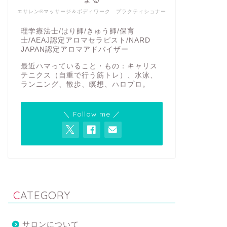
エサレン®マッサージ＆ボディワーク プラクティショナー
理学療法士/はり師/きゅう師/保育
士/AEAJ認定アロマセラピスト/NARD
JAPAN認定アロマアドバイザー
最近ハマっていること・もの：キャリス
テニクス（自重で行う筋トレ）、水泳、
ランニング、散歩、瞑想、ハロプロ。
＼ Follow me ／
CATEGORY
サロンについて