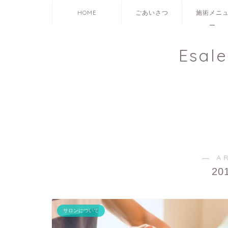
HOME
ごあいさつ
施術メニ
ー
Esal
― A
20
サロンについて