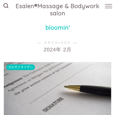
Esalen®Massage & Bodywork
salon
bloomin'
― ARCHIVES ―
2024年 2月
カルサイネイザン