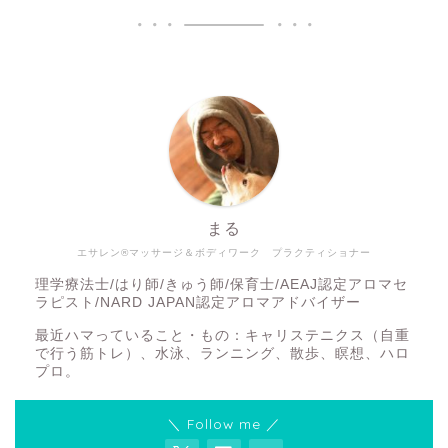
まる
エサレン®マッサージ＆ボディワーク プラクティショナー
理学療法士/はり師/きゅう師/保育士/AEAJ認定アロマセ
ラピスト/NARD JAPAN認定アロマアドバイザー
最近ハマっていること・もの：キャリステニクス（自重
で行う筋トレ）、水泳、ランニング、散歩、瞑想、ハロ
プロ。
＼ Follow me ／