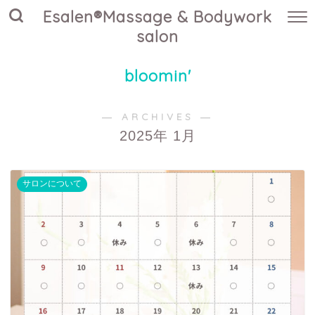
Esalen®Massage & Bodywork
salon
bloomin'
― ARCHIVES ―
2025年 1月
サロンについて