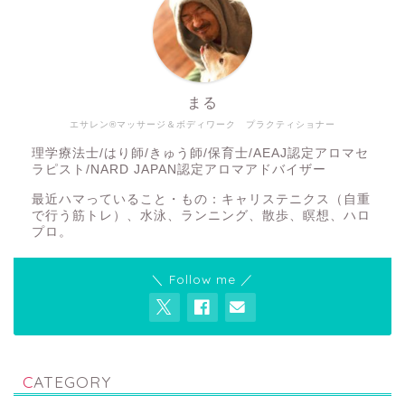
まる
エサレン®マッサージ＆ボディワーク プラクティショナー
理学療法士/はり師/きゅう師/保育士/AEAJ認定アロマセ
ラピスト/NARD JAPAN認定アロマアドバイザー
最近ハマっていること・もの：キャリステニクス（自重
で行う筋トレ）、水泳、ランニング、散歩、瞑想、ハロ
プロ。
＼ Follow me ／
CATEGORY