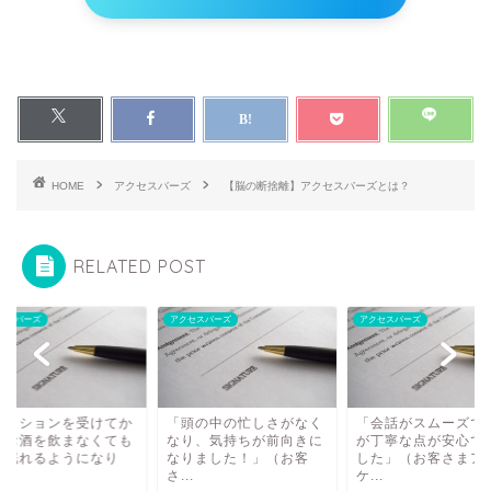
HOME
アクセスバーズ
【脳の断捨離】アクセスバーズとは？
RELATED POST
セスバーズ
アクセスバーズ
アクセスバーズ
セッションを受けてか
「頭の中の忙しさがなく
「会話がスムーズで
、お酒を飲まなくても
なり、気持ちが前向きに
が丁寧な点が安心で
く眠れるようになり
なりました！」（お客
した」（お客さまア
.
さ...
ケ...