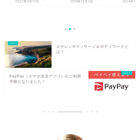
2022年5月17日
2019年12月3日
2024年10
エサレン®マッサージ＆ボディワークと
は？
PayPay（スマホ決済アプリ）がご利用
可能となりました！