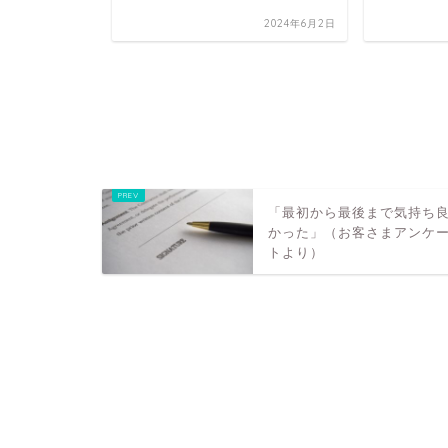
2024年6月2日
のセッショ
休みさせて
2025年7月20日
「最初から最後まで気持ち
かった」（お客さまアンケ
トより）