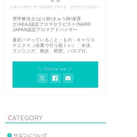
エサレン®マッサージ＆ボディワーク プラクティショナー
理学療法士/はり師/きゅう師/保育
士/AEAJ認定アロマセラピスト/NARD
JAPAN認定アロマアドバイザー
最近ハマっていること・もの：キャリス
テニクス（自重で行う筋トレ）、水泳、
ランニング、散歩、瞑想、ハロプロ。
＼ Follow me ／
CATEGORY
サロンについて