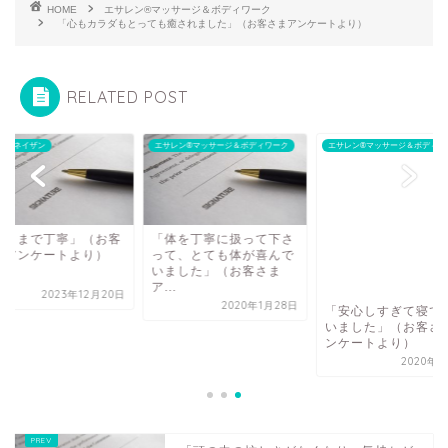
HOME
エサレン®マッサージ＆ボディワーク
「心もカラダもとっても癒されました」（お客さまアンケートより）
RELATED POST
サイネイザン
エサレン®マッサージ＆ボディワーク
エサレン®マッサージ＆ボディワ
隅々まで丁寧」（お客
「体を丁寧に扱って下さ
まアンケートより）
って、とても体が喜んで
いました」（お客さま
ア...
2023年12月20日
2020年1月28日
「安心しすぎて寝て
いました」（お客さ
ンケートより）
2020年7