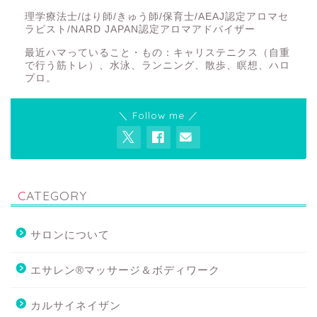
理学療法士/はり師/きゅう師/保育士/AEAJ認定アロマセ
ラピスト/NARD JAPAN認定アロマアドバイザー
最近ハマっていること・もの：キャリステニクス（自重
で行う筋トレ）、水泳、ランニング、散歩、瞑想、ハロ
プロ。
＼ Follow me ／
CATEGORY
サロンについて
エサレン®マッサージ＆ボディワーク
カルサイネイザン