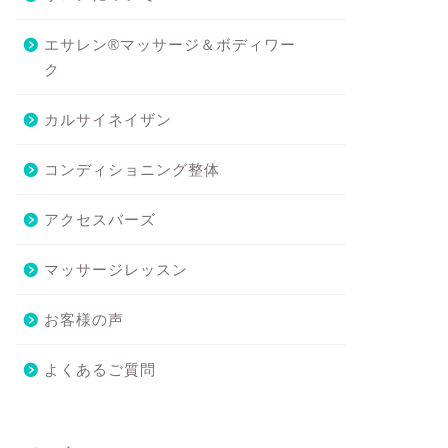
ロンについて
サロンについて
エサレン®マッサージ＆ボディワー
ク
カルサイネイザン
コンディショニング整体
アクセスバーズ
お知らせ】エサレンマッサー
しばらくの間、休業させていた
マッサージレッスン
＆ボディーワーク・カルサイ
だきます
イザンのセッションを再開
2025年9月29
お客様の声
...
2019年10月18日
よくあるご質問