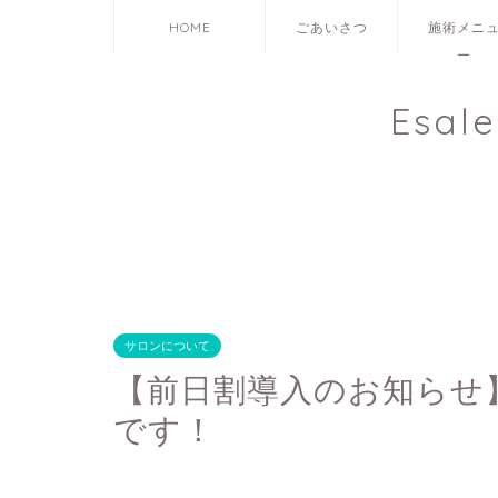
HOME
ごあいさつ
施術メニ
ー
Esal
サロンについて
【前日割導入のお知らせ
です！