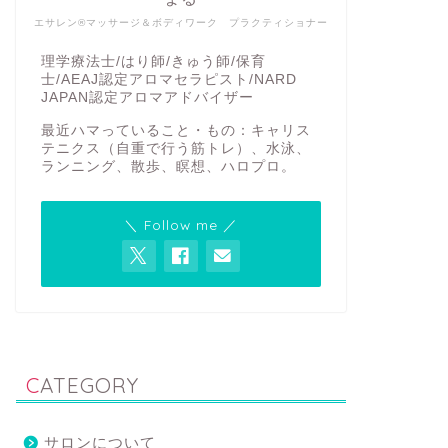
エサレン®マッサージ＆ボディワーク プラクティショナー
理学療法士/はり師/きゅう師/保育
士/AEAJ認定アロマセラピスト/NARD
JAPAN認定アロマアドバイザー
最近ハマっていること・もの：キャリス
テニクス（自重で行う筋トレ）、水泳、
ランニング、散歩、瞑想、ハロプロ。
＼ Follow me ／
CATEGORY
サロンについて