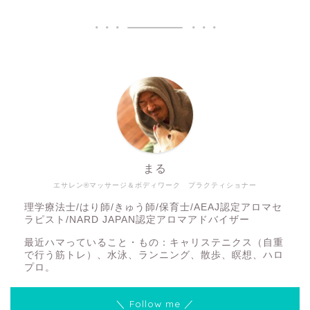
まる
エサレン®マッサージ＆ボディワーク プラクティショナー
理学療法士/はり師/きゅう師/保育士/AEAJ認定アロマセ
ラピスト/NARD JAPAN認定アロマアドバイザー
最近ハマっていること・もの：キャリステニクス（自重
で行う筋トレ）、水泳、ランニング、散歩、瞑想、ハロ
プロ。
＼ Follow me ／