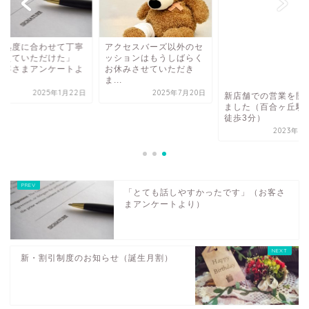
習熟度に合わせて丁寧
アクセスバーズ以外のセ
教えていただけた」
ッションはもうしばらく
お客さまアンケートよ
お休みさせていただき
.
ま...
2025年1月22日
2025年7月20日
新店舗での営業を開
ました（百合ヶ丘駅
徒歩3分）
2023年8
「とても話しやすかったです」（お客さ
まアンケートより）
新・割引制度のお知らせ（誕生月割）