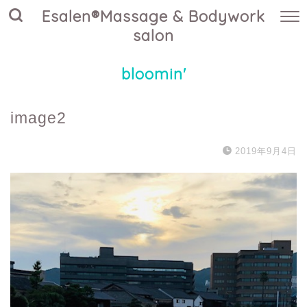
Esalen®Massage & Bodywork
salon
bloomin'
image2
2019年9月4日