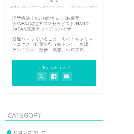
エサレン®マッサージ＆ボディワーク プラクティショナー
理学療法士/はり師/きゅう師/保育
士/AEAJ認定アロマセラピスト/NARD
JAPAN認定アロマアドバイザー
最近ハマっていること・もの：キャリス
テニクス（自重で行う筋トレ）、水泳、
ランニング、散歩、瞑想、ハロプロ。
＼ Follow me ／
CATEGORY
サロンについて