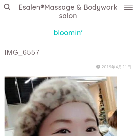
Esalen®Massage & Bodywork
salon
bloomin'
IMG_6557
2019年4月21日