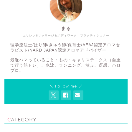
まる
エサレン®マッサージ＆ボディワーク プラクティショナー
理学療法士/はり師/きゅう師/保育士/AEAJ認定アロマセ
ラピスト/NARD JAPAN認定アロマアドバイザー
最近ハマっていること・もの：キャリステニクス（自重
で行う筋トレ）、水泳、ランニング、散歩、瞑想、ハロ
プロ。
＼ Follow me ／
CATEGORY