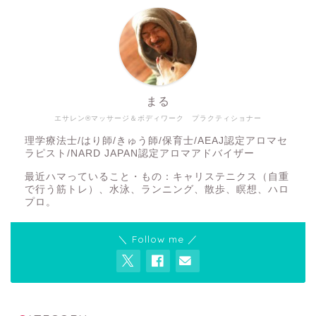
まる
エサレン®マッサージ＆ボディワーク プラクティショナー
理学療法士/はり師/きゅう師/保育士/AEAJ認定アロマセ
ラピスト/NARD JAPAN認定アロマアドバイザー
最近ハマっていること・もの：キャリステニクス（自重
で行う筋トレ）、水泳、ランニング、散歩、瞑想、ハロ
プロ。
＼ Follow me ／