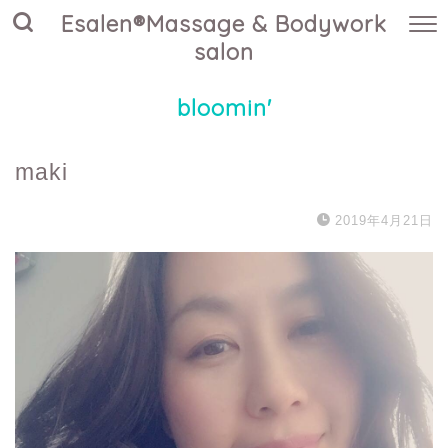
Esalen®Massage & Bodywork
salon
bloomin'
maki
2019年4月21日