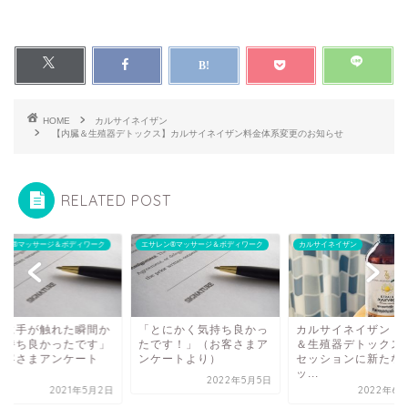
HOME
カルサイネイザン
【内臓＆生殖器デトックス】カルサイネイザン料金体系変更のお知らせ
RELATED POST
レン®マッサージ＆ボディワーク
エサレン®マッサージ＆ボディワーク
カルサイネイザン
体に手が触れた瞬間か
「とにかく気持ち良かっ
カルサイネイザン（
気持ち良かったです」
たです！」（お客さまア
＆生殖器デトックス
お客さまアンケート
ンケートより）
セッションに新たな
.
ッ...
2022年5月5日
2021年5月2日
2022年6月