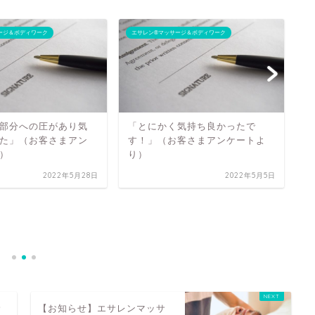
ージ＆ボディワーク
エサレン®マッサージ＆ボディワーク
カ
部分への圧があり気
「とにかく気持ち良かったで
た」（お客さまアン
す！」（お客さまアンケートよ
）
り）
2022年5月28日
2022年5月5日
「
ン
サ
【お知らせ】エサレンマッサ