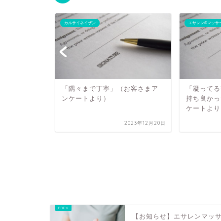
ーク
カルサイネイザン
エサレン®マッサ
「隅々まで丁寧」（お客さまア
「凝ってる
ンケートより）
持ち良かっ
ケートより
2023年12月20日
かったで
ンケートよ
2022年5月5日
【お知らせ】エサレンマッ