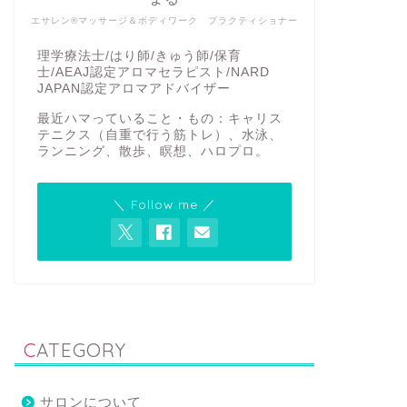
エサレン®マッサージ＆ボディワーク プラクティショナー
理学療法士/はり師/きゅう師/保育
士/AEAJ認定アロマセラピスト/NARD
JAPAN認定アロマアドバイザー
最近ハマっていること・もの：キャリス
テニクス（自重で行う筋トレ）、水泳、
ランニング、散歩、瞑想、ハロプロ。
＼ Follow me ／
CATEGORY
サロンについて