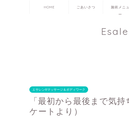
HOME
ごあいさつ
施術メニ
ー
Esal
エサレン®マッサージ＆ボディワーク
「最初から最後まで気持
ケートより）