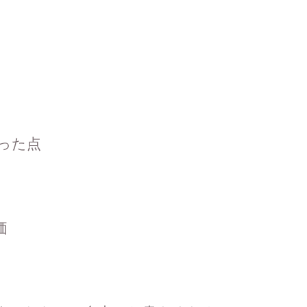
った点
価