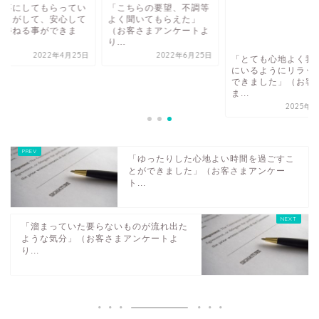
大事にしてもらってい
「こちらの要望、不調等
感じがして、安心して
よく聞いてもらえた」
を委ねる事ができま
（お客さまアンケートよ
.
り...
2022年4月25日
2022年6月25日
「とても心地よく我
にいるようにリラッ
できました」（お客
ま...
2025年3
「ゆったりした心地よい時間を過ごすこ
とができました」（お客さまアンケー
ト...
「溜まっていた要らないものが流れ出た
ような気分」（お客さまアンケートよ
り...