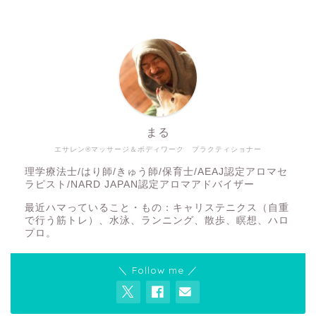
まる
エサレン®マッサージ＆ボディワーク プラクティショナー
理学療法士/はり師/きゅう師/保育士/AEAJ認定アロマセ
ラピスト/NARD JAPAN認定アロマアドバイザー
最近ハマっていること・もの：キャリステニクス（自重
で行う筋トレ）、水泳、ランニング、散歩、瞑想、ハロ
プロ。
＼ Follow me ／