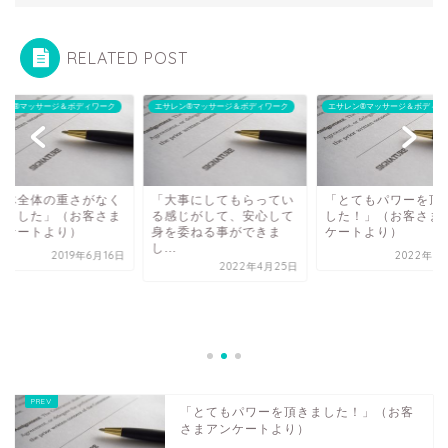
RELATED POST
レン®マッサージ＆ボディワーク
エサレン®マッサージ＆ボディワーク
エサレン®マッサージ＆ボディワ
身体全体の重さがなく
「大事にしてもらってい
「とてもパワーを頂
りました」（お客さま
る感じがして、安心して
した！」（お客さま
ンケートより）
身を委ねる事ができま
ケートより）
し...
2019年6月16日
2022年7
2022年4月25日
「とてもパワーを頂きました！」（お客
さまアンケートより）