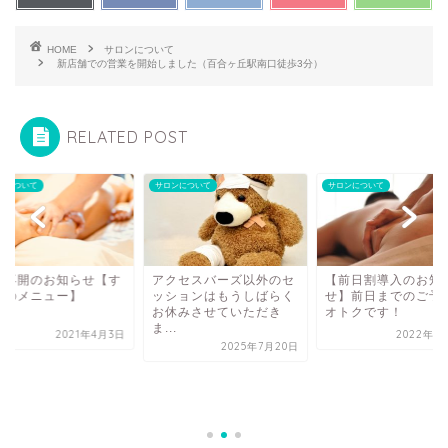
HOME
サロンについて
新店舗での営業を開始しました（百合ヶ丘駅南口徒歩3分）
RELATED POST
ンについて
サロンについて
サロンについて
業再開のお知らせ【す
アクセスバーズ以外のセ
【前日割導入のお知
てのメニュー】
ッションはもうしばらく
せ】前日までのご予
お休みさせていただき
オトクです！
ま...
2021年4月3日
2022年1
2025年7月20日