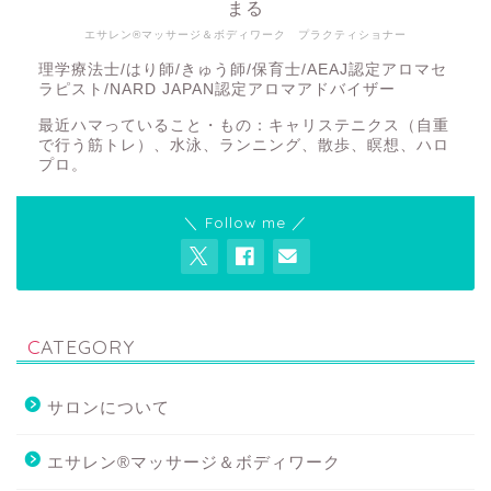
まる
エサレン®マッサージ＆ボディワーク プラクティショナー
理学療法士/はり師/きゅう師/保育士/AEAJ認定アロマセ
ラピスト/NARD JAPAN認定アロマアドバイザー
最近ハマっていること・もの：キャリステニクス（自重
で行う筋トレ）、水泳、ランニング、散歩、瞑想、ハロ
プロ。
＼ Follow me ／
CATEGORY
サロンについて
エサレン®マッサージ＆ボディワーク