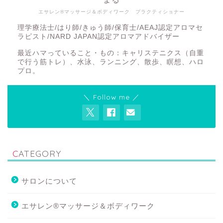
エサレン®マッサージ＆ボディワーク プラクティショナー
理学療法士/はり師/きゅう師/保育士/AEAJ認定アロマセ
ラピスト/NARD JAPAN認定アロマアドバイザー
最近ハマっていること・もの：キャリステニクス（自重
で行う筋トレ）、水泳、ランニング、散歩、瞑想、ハロ
プロ。
＼ Follow me ／
CATEGORY
サロンについて
エサレン®マッサージ＆ボディワーク