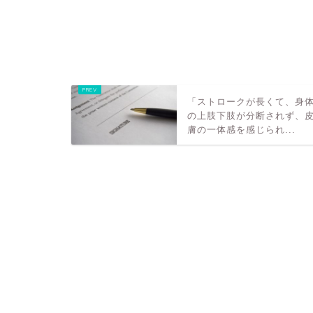
再開いたしま
2026年7月19日
「ストロークが長くて、身
の上肢下肢が分断されず、
膚の一体感を感じられ...