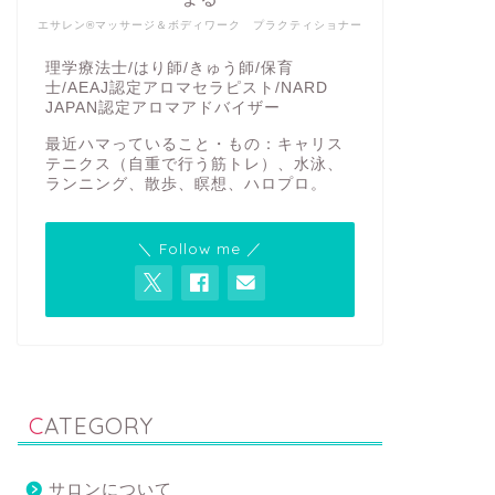
エサレン®マッサージ＆ボディワーク プラクティショナー
理学療法士/はり師/きゅう師/保育
士/AEAJ認定アロマセラピスト/NARD
JAPAN認定アロマアドバイザー
最近ハマっていること・もの：キャリス
テニクス（自重で行う筋トレ）、水泳、
ランニング、散歩、瞑想、ハロプロ。
＼ Follow me ／
CATEGORY
サロンについて