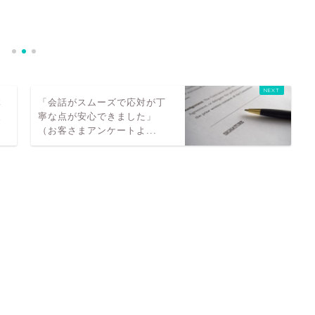
新
（
体
「会話がスムーズで応対が丁
皮
寧な点が安心できました」
（お客さまアンケートよ...