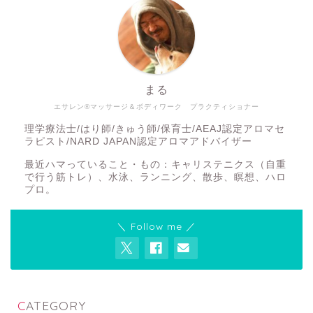
まる
エサレン®マッサージ＆ボディワーク プラクティショナー
理学療法士/はり師/きゅう師/保育士/AEAJ認定アロマセ
ラピスト/NARD JAPAN認定アロマアドバイザー
最近ハマっていること・もの：キャリステニクス（自重
で行う筋トレ）、水泳、ランニング、散歩、瞑想、ハロ
プロ。
＼ Follow me ／
CATEGORY