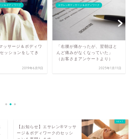
ージ＆ボディワーク
エサレン®マッサージ＆ボディワーク
エ
マッサージ＆ボディワ
「右腰が痛かったが、翌朝ほと
セッションをしてき
んど痛みがなくなっていた」
（お客さまアンケートより）
2019年6月9日
2025年1月11日
「
し
り
感
【お知らせ】エサレン®マッサ
ね
ージ＆ボディワークのセッシ