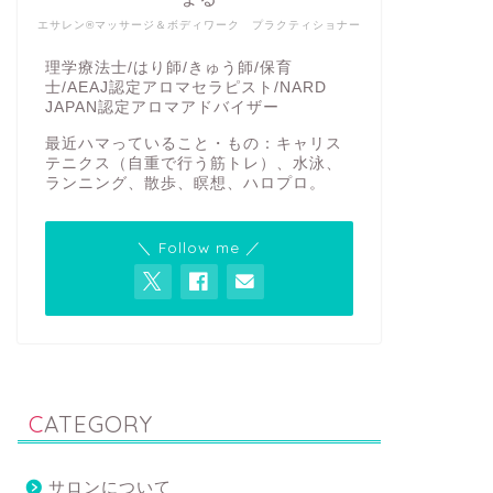
エサレン®マッサージ＆ボディワーク プラクティショナー
理学療法士/はり師/きゅう師/保育
士/AEAJ認定アロマセラピスト/NARD
JAPAN認定アロマアドバイザー
最近ハマっていること・もの：キャリス
テニクス（自重で行う筋トレ）、水泳、
ランニング、散歩、瞑想、ハロプロ。
＼ Follow me ／
CATEGORY
サロンについて