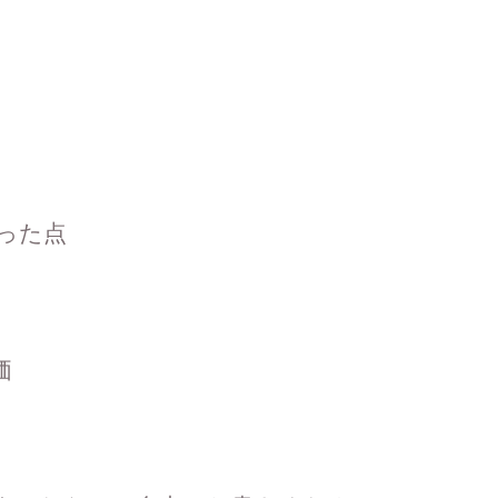
った点
価