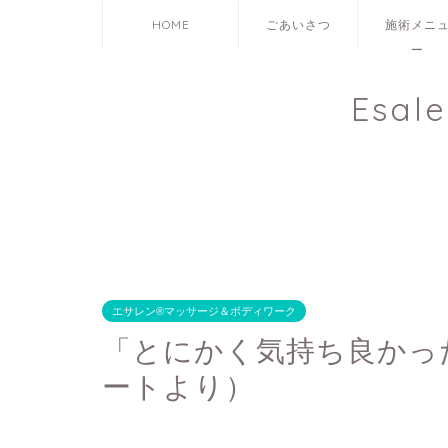
HOME
ごあいさつ
施術メニ
ー
Esal
エサレン®マッサージ＆ボディワーク
「とにかく気持ち良かっ
ートより）