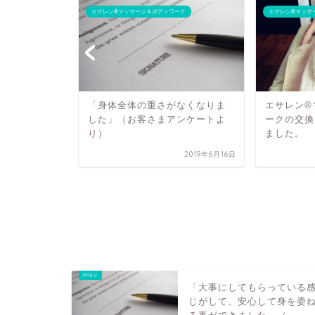
ーク
エサレン®マッサージ＆ボディワーク
エサレン®マッサ
「身体全体の重さがなくなりま
エサレン®
した」（お客さまアンケートよ
ークの交換
り）
ました。
2019年6月16日
、翌朝ほと
ていた」
トより）
2025年1月11日
「大事にしてもらっている
じがして、安心して身を委