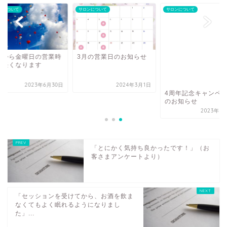
ンについて
サロンについて
サロンについて
月から金曜日の営業時
3月の営業日のお知らせ
が長くなります
2023年6月30日
2024年3月1日
4周年記念キャンペ
のお知らせ
2023年5
「とにかく気持ち良かったです！」（お
客さまアンケートより）
「セッションを受けてから、お酒を飲ま
なくてもよく眠れるようになりまし
た」...